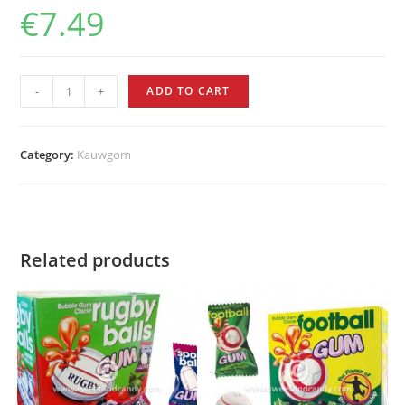
€
7.49
-
+
ADD TO CART
Category:
Kauwgom
Related products