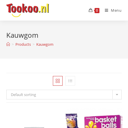
Menu
0
Kauwgom
>
Products
>
Kauwgom
Default sorting