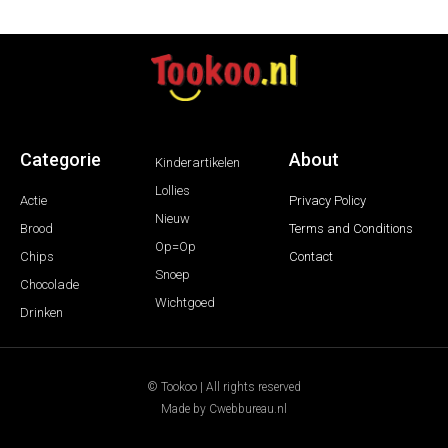
Categorie
About
Kinderartikelen
Lollies
Actie
Privacy Policy
Nieuw
Brood
Terms and Conditions
Op=Op
Chips
Contact
Snoep
Chocolade
Wichtgoed
Drinken
© Tookoo | All rights reserved
Made by Cwebbureau.nl