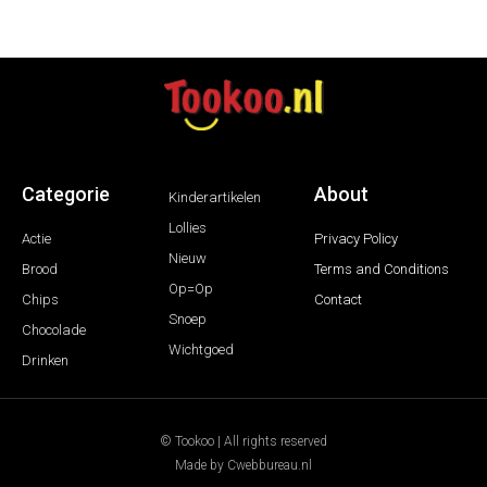
Categorie
About
Kinderartikelen
Lollies
Actie
Privacy Policy
Nieuw
Brood
Terms and Conditions
Op=Op
Chips
Contact
Snoep
Chocolade
Wichtgoed
Drinken
© Tookoo | All rights reserved
Made by Cwebbureau.nl