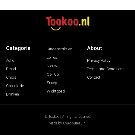
Categorie
About
Kinderartikelen
Lollies
Actie
Privacy Policy
Nieuw
Brood
Terms and Conditions
Op=Op
Chips
Contact
Snoep
Chocolade
Wichtgoed
Drinken
© Tookoo | All rights reserved
Made by Cwebbureau.nl